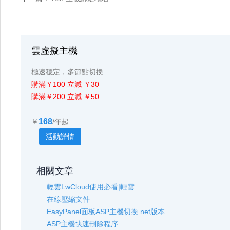
雲虛擬主機
極速穩定，多節點切換
購滿￥100 立減 ￥30
購滿￥200 立減 ￥50
168
￥
/年起
活動詳情
相關文章
輕雲LwCloud使用必看|輕雲
在線壓縮文件
EasyPanel面板ASP主機切換.net版本
ASP主機快速刪除程序