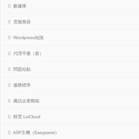
數據庫
雲服務器
Wordpress知識
代理平臺（新）
問題站點
服務標準
騰訊企業郵箱
輕雲 LwCloud
ASP主機（Easypanel）